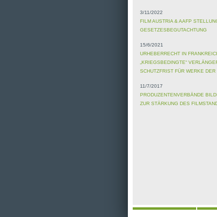
3/11/2022
FILM AUSTRIA & AAFP STELLU
GESETZESBEGUTACHTUNG
15/6/2021
URHEBERRECHT IN FRANKREIC
„KRIEGSBEDINGTE“ VERLÄNG
SCHUTZFRIST FÜR WERKE DER
11/7/2017
PRODUZENTENVERBÄNDE BILDE
ZUR STÄRKUNG DES FILMSTAN