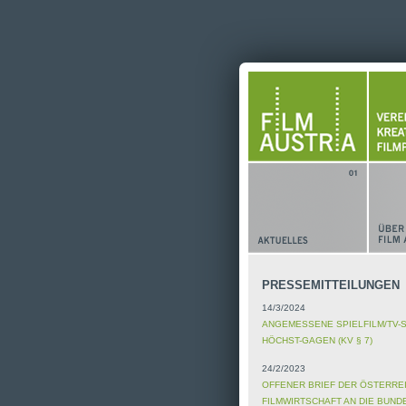
PRESSEMITTEILUNGEN
14/3/2024
ANGEMESSENE SPIELFILM/TV-
HÖCHST-GAGEN (KV § 7)
24/2/2023
OFFENER BRIEF DER ÖSTERRE
FILMWIRTSCHAFT AN DIE BUN