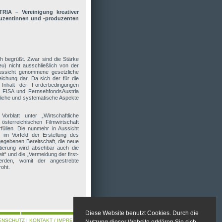
RIA – Vereinigung kreativer
duzentinnen und -produzenten
h begrüßt. Zwar sind die Stärke
) nicht ausschließlich von der
ussicht genommene gesetzliche
reichung dar. Da sich der für die
 Inhalt der Förderbedingungen
I, FISA und FernsehfondsAustria
zliche und systematische Aspekte
orblatt unter „Wirtschaftliche
terreichischen Filmwirtschaft
rfüllen. Die nunmehr in Aussicht
im Vorfeld der Erstellung des
egebenen Bereitschaft, die neue
itierung wird absehbar auch die
it“ und die „Vermeidung der first-
werden, womit der angestrebte
roht.
Diese Website benutzt Cookies. Durch die
ENSCHUTZ
|
KONTAKT / IMPRESSUM
Nutzung dieser Website erklären Sie sich