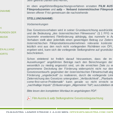
Sehr geehrte Damen und Herren,
im oben angeführtenBegutachtungsverfahren erstatten
FILM AUST
Filmproduzenten
und
aafp – Verband österreichischer Filmpro
NGNAHME
binnen offener Frist gemeinsam die nachstehende
STELLUNGNAHME:
Vorbemerkungen
H:
Das Gesetzesvorhaben wird in seiner Grundausrichtung ausdrücklic
ERUNGEN DER
und die Bedeutung „des österreichischen Filmwesens“ (§ 1 FFG neu
(nunmehr erweiterten) Filmförderung abhängig, das nunmehr in A
 MUSIK
Vorhaben stellt aber jedenfalls einen gewichtigen Beitrag zur Zieler
österreichischen Filmproduktionsunternehmen relevante konkrete
letztlich erst aus den noch nicht vorliegenden Richtlinien von ÖF
N ALLIANZ
ergeben wird, kann sich die vorliegende Stellungnahme auf grundsät
beschränken.
DORTS
Schon einleitend ist freilich darauf hinzuweisen, dass die im V
Auswirkungen“ angeführten Beträge nach den Berechnungen der ös
wesentlich zu niedrig angesetzt sind, um die erreichten Ziele zu e
genommene Deckelung der Förderung widerspricht nicht nur den 
Gesetzesentwurfs gegenüber der österreichischen Filmwirtschaft abg
Förderung „ungedeckelt“ zu realisieren, durch die vorliegende Lim
Zielerreichung des Gesetzes untergraben: „Verlässlichkeit“, „Planbarke
come-first-serve-Problematik“ kann gerade so nicht erreicht 
„nachhaltige Impuls“ (Erläuterungen „Allgemeiner Teil“) auszubleiben d
Bitte lesen den kompletten Wortlaut im angehängten PDF:
Film Austria & aafp Stellungnahme Gesetzesbegutachtung
FILM AUSTRIA, LAINZER STRASSE 2, A-1130 WIEN,
OFFICE@FILMAUSTRIA.COM
|
DAT