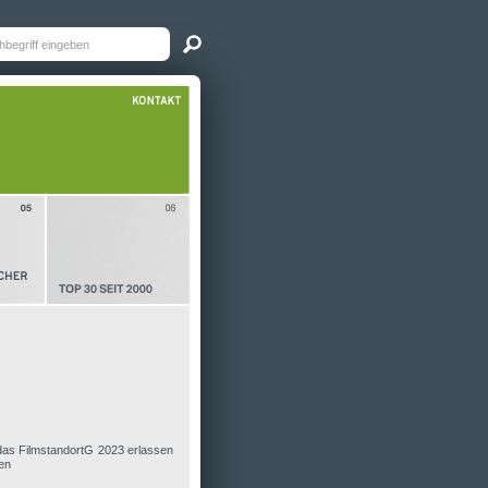
das FilmstandortG 2023 erlassen
en