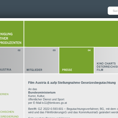
Film Austria & aafp Stellungnahme Gesetzesbegutachtung
An das
Bundesministerium
SERIEN
Kunst, Kultur,
öffentlicher Dienst und Sport
per E-Mail iv11@bmkoes.gv.at
Betrifft: GZ 2022-0.593.601 – Begutachtungsverfahren; BG, mit dem 
ICHISCHEN
wird und das FilmförderungsG und das KommAustriaG geändert werd
DESREGIERUNG