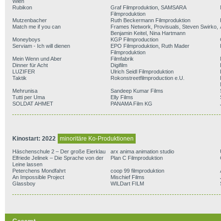
Wien
Rubikon
Graf Filmproduktion, SAMSARA
Filmproduktion
Mutzenbacher
Ruth Beckermann Filmproduktion
Match me if you can
Frames Network, Provisuals, Steven Swirko,
Benjamin Keitel, Nina Hartmann
Moneyboys
KGP Filmproduction
Serviam - Ich will dienen
EPO Filmproduktion, Ruth Mader
Filmproduktion
Mein Wenn und Aber
Filmfabrik
Dinner für Acht
Digifilm
LUZIFER
Ulrich Seidl Filmproduktion
Taktik
Rokonstreetfilmproduction e.U.
Mehrunisa
Sandeep Kumar Films
Tutti per Uma
Elly Films
SOLDAT AHMET
PANAMA Film KG
Kinostart: 2022
minoritäre Ko-Produktionen
Häschenschule 2 – Der große Eierklau
arx anima animation studio
Elfriede Jelinek – Die Sprache von der
Plan C Filmproduktion
Leine lassen
Peterchens Mondfahrt
coop 99 filmproduktion
An Impossible Project
Mischief Films
Glassboy
WILDart FILM