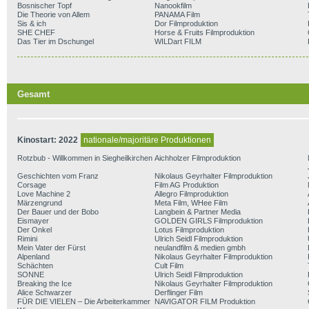
Bosnischer Topf
Nanookfilm
Die Theorie von Allem
PANAMA Film
Sis & ich
Dor Filmproduktion
SHE CHEF
Horse & Fruits Filmproduktion
Das Tier im Dschungel
WILDart FILM
Gesamt
Kinostart: 2022
nationale/majoritäre Produktionen
Rotzbub - Willkommen in Siegheilkirchen
Aichholzer Filmproduktion
Geschichten vom Franz
Nikolaus Geyrhalter Filmproduktion
Corsage
Film AG Produktion
Love Machine 2
Allegro Filmproduktion
Märzengrund
Meta Film, WHee Film
Der Bauer und der Bobo
Langbein & Partner Media
Eismayer
GOLDEN GIRLS Filmproduktion
Der Onkel
Lotus Filmproduktion
Rimini
Ulrich Seidl Filmproduktion
Mein Vater der Fürst
neulandfilm & medien gmbh
Alpenland
Nikolaus Geyrhalter Filmproduktion
Schächten
Cult Film
SONNE
Ulrich Seidl Filmproduktion
Breaking the Ice
Nikolaus Geyrhalter Filmproduktion
Alice Schwarzer
Derflinger Film
FÜR DIE VIELEN – Die Arbeiterkammer
NAVIGATOR FILM Produktion