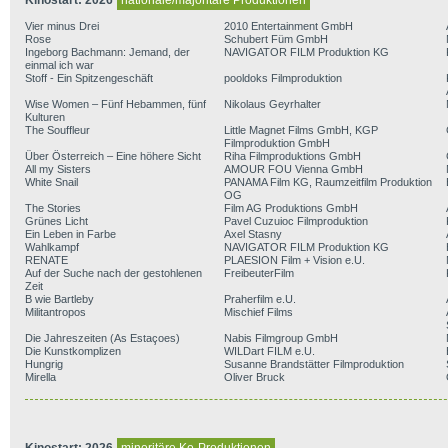
Kinostart: 2026
nationale/majoritäre Produktionen
Vier minus Drei
2010 Entertainment GmbH
Rose
Schubert Füm GmbH
Ingeborg Bachmann: Jemand, der
NAVIGATOR FILM Produktion KG
einmal ich war
Stoff - Ein Spitzengeschäft
pooldoks Filmproduktion
Wise Women – Fünf Hebammen, fünf
Nikolaus Geyrhalter
Kulturen
The Souffleur
Little Magnet Films GmbH, KGP
Filmproduktion GmbH
Über Österreich – Eine höhere Sicht
Riha Filmproduktions GmbH
All my Sisters
AMOUR FOU Vienna GmbH
White Snail
PANAMA Film KG, Raumzeitfilm Produktion
OG
The Stories
Film AG Produktions GmbH
Grünes Licht
Pavel Cuzuioc Filmproduktion
Ein Leben in Farbe
Axel Stasny
Wahlkampf
NAVIGATOR FILM Produktion KG
RENATE
PLAESION Film + Vision e.U.
Auf der Suche nach der gestohlenen
FreibeuterFilm
Zeit
B wie Bartleby
Praherfilm e.U.
Militantropos
Mischief Films
Die Jahreszeiten (As Estaçoes)
Nabis Filmgroup GmbH
Die Kunstkomplizen
WILDart FILM e.U.
Hungrig
Susanne Brandstätter Filmproduktion
Mirella
Oliver Bruck