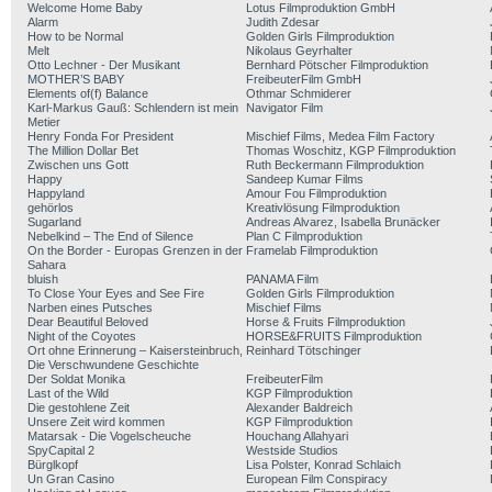
Welcome Home Baby
Lotus Filmproduktion GmbH
Alarm
Judith Zdesar
How to be Normal
Golden Girls Filmproduktion
Melt
Nikolaus Geyrhalter
Otto Lechner - Der Musikant
Bernhard Pötscher Filmproduktion
MOTHER’S BABY
FreibeuterFilm GmbH
Elements of(f) Balance
Othmar Schmiderer
Karl-Markus Gauß: Schlendern ist mein
Navigator Film
Metier
Henry Fonda For President
Mischief Films, Medea Film Factory
The Million Dollar Bet
Thomas Woschitz, KGP Filmproduktion
Zwischen uns Gott
Ruth Beckermann Filmproduktion
Happy
Sandeep Kumar Films
Happyland
Amour Fou Filmproduktion
gehörlos
Kreativlösung Filmproduktion
Sugarland
Andreas Alvarez, Isabella Brunäcker
Nebelkind – The End of Silence
Plan C Filmproduktion
On the Border - Europas Grenzen in der
Framelab Filmproduktion
Sahara
bluish
PANAMA Film
To Close Your Eyes and See Fire
Golden Girls Filmproduktion
Narben eines Putsches
Mischief Films
Dear Beautiful Beloved
Horse & Fruits Filmproduktion
Night of the Coyotes
HORSE&FRUITS Filmproduktion
Ort ohne Erinnerung – Kaisersteinbruch,
Reinhard Tötschinger
Die Verschwundene Geschichte
Der Soldat Monika
FreibeuterFilm
Last of the Wild
KGP Filmproduktion
Die gestohlene Zeit
Alexander Baldreich
Unsere Zeit wird kommen
KGP Filmproduktion
Matarsak - Die Vogelscheuche
Houchang Allahyari
SpyCapital 2
Westside Studios
Bürglkopf
Lisa Polster, Konrad Schlaich
Un Gran Casino
European Film Conspiracy