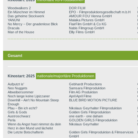
Kinostart: 2026
minoritäre Ko-Produktionen
Woodwalkers 2
DOR FILM
Ein Münchner im Himmel
EPO - Filmproduktionsgesellschaft m.b.H
Das geheime Stockwerk
AMOUR FOU Vienna GmbH
YANUNI
Malaika Pictures GmbH
No Mercy – Der gnadenlose Blick
FlairFilm GmbH & Co KG
Dracula
Nabis Filmgroup GmbH
Man of the House
Ellly Films GmbH
Gesamt
Kinostart: 2025
nationale/majoritäre Produktionen
Aufputzt is'
Gebhardt Productions
Neo Nuggets
Samsara Filmproduktion
Altweibersommer
Film AG Produktion
Noch lange keine Lipizzaner
April April Filme
Downhill – Ain’t No Mountain Steep
BLUE BIRD MOTION PICTURE
Enough
Pfau – Bin ich echt?
Nikolaus Geyrhalter Filmproduktion
Girls & Gods
Golden Girls Filmproduktion
Austroschwarz
one earth - one daham
Perla
GOLDEN GIRLS Filmproduktion
Wenn du Angst hast nimmst du dein
Nikolaus Geyrhalter
Herz in den Mund und lächelst
Die Letzte Botschafterin
Golden Girls Filmproduktion & Filmservices
GmbH