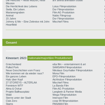
Die Heinzels – Neue Mützen, neue
arx anima animation studio
Mission
Die Herrlichkeit des Lebens
Lotus Filmproduktion
Stella. Ein Leben.
Dor Filmproduktion
Marianengraben
Film AG Produktion
Animal
Nabis Filmgroup
15 Jahre
Dor Filmproduktion
Johnny & Me – Eine Zeitreise mit John
Mischief Films
Heartfield
Gesamt
Kinostart: 2023
nationale/majoritäre Produktionen
Griechenland
e&a film – entertainment & art
Pulled Pork
SAMSARA Filmproduktion
Neue Geschichten vom Franz
Nikolaus Geyrhalter Filmproduktion
Wie kommen wir da wieder raus?
Mona Film
Ein ganzes Leben
EPO-Filmproduktion
Hals über Kopf
Aichholzer Filmproduktion
27 STOREYS – ALTERLAA
Mischief Films
Feminism WTF
La Banda Film
Alma & Oskar
Film AG Produktion
Projekt Ballhausplatz
Langbein & Partner Media
Wald
Wega Filmproduktion
Sterne unter der Stadt
Interspot Film
Club Zero
coop 99 filmproduktion
Stams
PANAMA Film