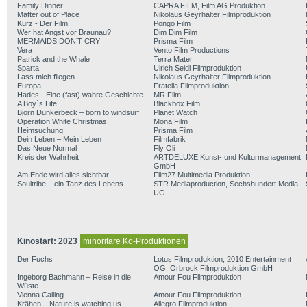
Family Dinner
CAPRA FILM, Film AG Produktion
Matter out of Place
Nikolaus Geyrhalter Filmproduktion
Kurz - Der Film
Pongo Film
Wer hat Angst vor Braunau?
Dim Dim Film
MERMAIDS DON’T CRY
Prisma Film
Vera
Vento Film Productions
Patrick and the Whale
Terra Mater
Sparta
Ulrich Seidl Filmproduktion
Lass mich fliegen
Nikolaus Geyrhalter Filmproduktion
Europa
Fratella Filmproduktion
Hades - Eine (fast) wahre Geschichte
MR Film
A Boy´s Life
Blackbox Film
Björn Dunkerbeck – born to windsurf
Planet Watch
Operation White Christmas
Mona Film
Heimsuchung
Prisma Film
Dein Leben – Mein Leben
Filmfabrik
Das Neue Normal
Fly Oli
Kreis der Wahrheit
ARTDELUXE Kunst- und Kulturmanagement
GmbH
Am Ende wird alles sichtbar
Film27 Multimedia Produktion
Soultribe – ein Tanz des Lebens
STR Mediaproduction, Sechshundert Media
UG
Kinostart: 2023
minoritäre Ko-Produktionen
Der Fuchs
Lotus Filmproduktion, 2010 Entertainment
OG, Orbrock Filmproduktion GmbH
Ingeborg Bachmann – Reise in die
Amour Fou Filmproduktion
Wüste
Vienna Calling
Amour Fou Filmproduktion
Krähen – Nature is watching us
Allegro Filmproduktion