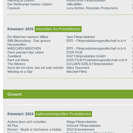
Hacking at Leaves
monochrom Filmproduktion
Der Wettkampf meines Lebens
Stilkraftfilm
Caravan
Lucy Ashton, Rasselas Productions
Kinostart: 2025
minoritäre Ko-Produktionen
Ein Mädchen namens Willow
Sam Filmproduktion
BIBI Blocksberg - Das grosse
EPO - Filmproduktionsgesellschaft m.b.H
Hexentreffen
MÄDCHEN MÄDCHEN
EPO - Filmproduktionsgesellschaft m.b.H
Dann passiert das Leben
DOR FILM
Zweitland
KGP Filmproduktion GmbH
Karli und Marie
DOR FILM Produktionsgesellschaft m.b.H.
The Witness
GOLDEN GIRLS Filmproduktion
Noch bin ich nicht, wer ich sein möchte
Klára Tasovská
Wishing on a Star
Mischief Films
Gesamt
Kinostart: 2024
nationale/majoritäre Produktionen
Andrea lässt sich scheiden
Wega Filmproduktion
80 Plus
Orbrock Filmproduktion
Rickerl - Musik is höchstens a Hobby
2010 Entertainment