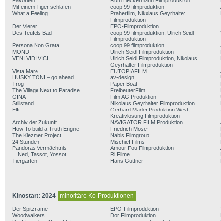
Favoriten
Ruth Beckermann Filmproduktion
Mit einem Tiger schlafen
coop 99 filmproduktion
What a Feeling
Praherfilm, Nikolaus Geyrhalter
Filmproduktion
Der Vierer
EPO-Filmproduktion
Des Teufels Bad
coop 99 filmproduktion, Ulrich Seidl
Filmproduktion
Persona Non Grata
coop 99 filmproduktion
MOND
Ulrich Seidl Filmproduktion
VENI.VIDI.VICI
Ulrich Seidl Filmproduktion, Nikolaus
Geyrhalter Filmproduktion
Vista Mare
EUTOPIAFILM
HUSKY TONI – go ahead
av-design
Trog
Paper Boat
The Village Next to Paradise
FreibeuterFilm
GINA
Film AG Produktion
Stillstand
Nikolaus Geyrhalter Filmproduktion
Elfi
Gerhard Mader Produktion West,
Kreativlösung Filmproduktion
Archiv der Zukunft
NAVIGATOR FILM Produktion
How To build a Truth Engine
Friedrich Moser
The Klezmer Project
Nabis Filmgroup
24 Stunden
Mischief Films
Pandoras Vermächtnis
Amour Fou Filmproduktion
…Ned, Tassot, Yossot …
Ri Filme
Tiergarten
Hans Guttner
Kinostart: 2024
minoritäre Ko-Produktionen
Der Spitzname
EPO-Filmproduktion
Woodwalkers
Dor Filmproduktion