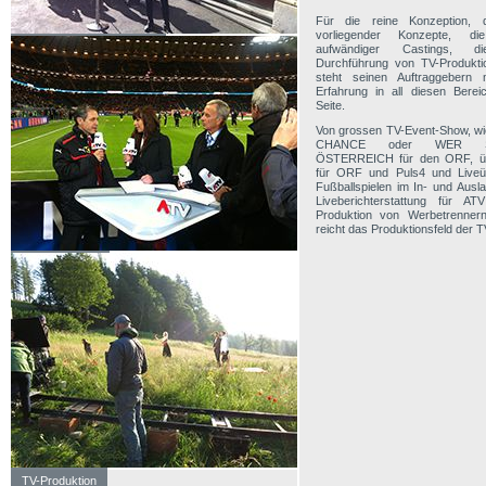
Für die reine Konzeption, 
vorliegender Konzepte, die
ORF - Die große Chance
aufwändiger Castings, di
Durchführung von TV-Produkti
steht seinen Auftraggebern m
Erfahrung in all diesen Bere
Seite.
Von grossen TV-Event-Show, 
CHANCE oder WER 
ÖSTERREICH für den ORF, ü
für ORF und Puls4 und Liveü
Fußballspielen im In- und Ausl
Liveberichterstattung für A
Produktion von Werbetrenner
reicht das Produktionsfeld der T
ATV - Fussball
TV-Produktion