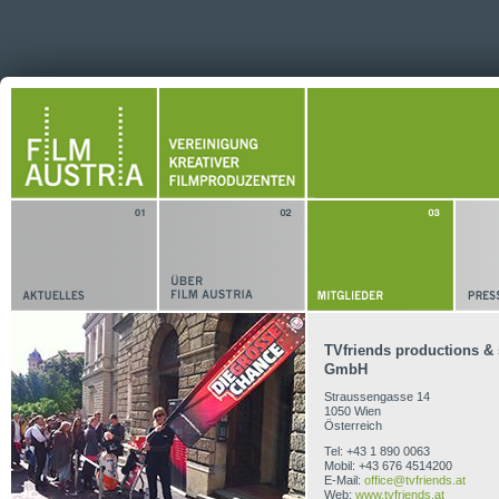
TVfriends productions & 
GmbH
Straussengasse 14
1050 Wien
Österreich
Tel: +43 1 890 0063
Mobil: +43 676 4514200
E-Mail:
office@tvfriends.at
Web:
www.tvfriends.at