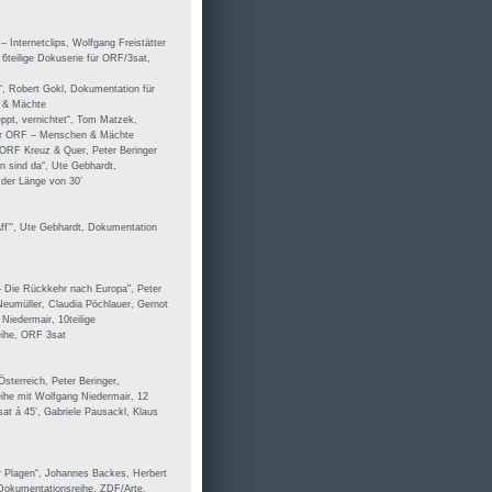
– Internetclips, Wolfgang Freistätter
, 6teilige Dokuserie für ORF/3sat,
r“, Robert Gokl, Dokumentation für
 & Mächte
eppt, vernichtet“, Tom Matzek,
ür ORF – Menschen & Mächte
 ORF Kreuz & Quer, Peter Beringer
n sind da“, Ute Gebhardt,
der Länge von 30’
Aff’“, Ute Gebhardt, Dokumentation
– Die Rückkehr nach Europa", Peter
Neumüller, Claudia Pöchlauer, Gernot
Niedermair, 10teilige
ihe, ORF 3sat
sterreich, Peter Beringer,
ihe mit Wolfgang Niedermair, 12
at á 45’, Gabriele Pausackl, Klaus
r Plagen“, Johannes Backes, Herbert
 Dokumentationsreihe, ZDF/Arte,