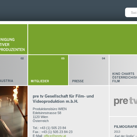
pre tv Gesellschaft für Film- und
Videoproduktion m.b.H.
Produktionsbüro WIEN
Edelsinnstrasse 58
1120 Wien
Österreich
FILMOGRAFIE
Tel.: +43 (1) 505 23 84
Fax.: +43 (1) 505 23 84-23
2013
E-Mail:
office@pretv.at
„Karl der Große“ 