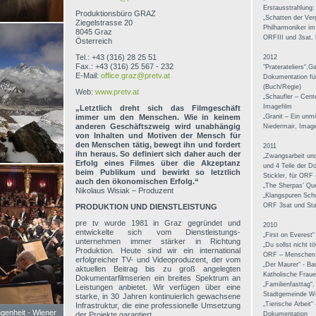
Erstausstrahlun
Produktionsbüro GRAZ
„Schatten der Ver
Ziegelstrasse 20
Philharmoniker im
8045 Graz
ORFIII und 3sat,
Österreich
Tel.: +43 (316) 28 25 51
2012
Fax.: +43 (316) 25 567 - 232
"Praterateliers“,G
E-Mail:
office.graz@pretv.at
Dokumentation fü
(Buch/Regie)
Web:
www.pretv.at
„Schaufler – Cent
Imagefilm
„Letztlich dreht sich das Filmgeschäft
immer um den Menschen. Wie in keinem
„Granit – Ein unm
anderen Geschäftszweig wird unabhängig
Niedermair, Image
von Inhalten und Motiven der Mensch für
den Menschen tätig, bewegt ihn und fordert
2011
ihn heraus. So definiert sich daher auch der
„Zwangsarbeit und
Erfolg eines Filmes über die Akzeptanz
und 4 Teile der D
beim Publikum und bewirkt so letztlich
Stickler, für OR
auch den ökonomischen Erfolg.“
„The Sherpas’ Que
Nikolaus Wisiak – Produzent
„Klangspuren Sch
ORF 3sat und St
PRODUKTION UND DIENSTLEISTUNG
pre tv wurde 1981 in Graz gegründet und
2010
entwickelte sich vom Dienstleistungs-
„First on Everest
unternehmen immer stärker in Richtung
„Du sollst nicht t
Produktion. Heute sind wir ein international
ORF – Menschen
erfolgreicher TV- und Videoproduzent, der vom
„Der Maurer“ - B
aktuellen Beitrag bis zu groß angelegten
Katholische Fra
Dokumentarfilmserien ein breites Spektrum an
„Familienfasttag“,
Leistungen anbietet. Wir verfügen über eine
Stadtgemeinde Wei
starke, in 30 Jahren kontinuierlich gewachsene
„Tierische Arbeit
Infrastruktur, die eine professionelle Umsetzung
genheit - Wiener
der Projekte garantiert.
Dokumentation