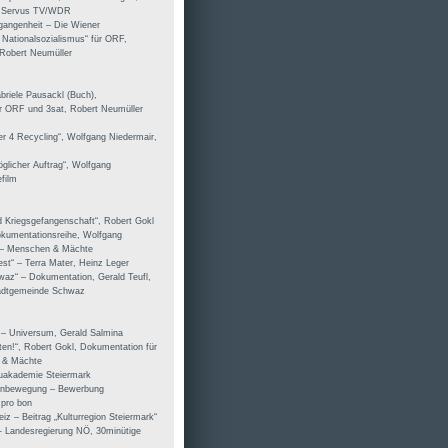
g: Servus TV/WDR
gangenheit – Die Wiener
 Nationalsozialismus“ für ORF,
 Robert Neumüller
abriele Pausackl (Buch),
r ORF und 3sat, Robert Neumüller
er 4 Recycling“, Wolfgang Niedermair,
öglicher Auftrag“, Wolfgang
film
 Kriegsgefangenschaft“, Robert Gokl
okumentationsreihe, Wolfgang
F – Menschen & Mächte
st“ – Terra Mater, Heinz Leger
waz“ – Dokumentation, Gerald Teufl,
adtgemeinde Schwaz
“ – Universum, Gerald Salmina
öten!“, Robert Gokl, Dokumentation für
 & Mächte
auakademie Steiermark
uenbewegung – Bewerbung
 pro bon
z – Beitrag „Kulturregion Steiermark“
“ - Landesregierung NÖ, 30minütige