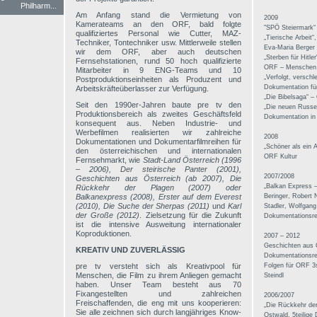
Philharm...
Am Anfang stand die Vermietung von
2009
Kamerateams an den ORF, bald folgte
"SPÖ Steiermark“ 
qualifiziertes Personal wie Cutter, MAZ-
„Tierische Arbeit“
Techniker, Tontechniker usw. Mittlerweile stellen
Eva-Maria Berger
wir dem ORF, aber auch deutschen
„Sterben für Hitle
Fernsehstationen, rund 50 hoch qualifizierte
ORF – Menschen
Mitarbeiter in 9 ENG-Teams und 10
„Verfolgt, verschl
Postproduktionseinheiten als Produzent und
Dokumentation f
Arbeitskräfteüberlasser zur Verfügung.
„Die Bibelsaga“ –
Seit den 1990er-Jahren baute pre tv den
„Die neuen Russe
Produktionsbereich als zweites Geschäftsfeld
Dokumentation in 
konsequent aus. Neben Industrie- und
Werbefilmen realisierten wir zahlreiche
2008
Dokumentationen und Dokumentarfilmreihen für
„Schöner als ein 
den österreichischen und internationalen
ORF Kultur
Fernsehmarkt, wie
Stadt-Land Österreich (1996
– 2006), Der steirische Panter (2001),
2007/2008
Geschichten aus Österreich (ab 2007), Die
„Balkan Express 
Rückkehr der Plagen (2007) oder
Balkanexpress (2008), Erster auf dem Everest
Beringer, Robert 
(2010), Die Suche der Sherpas (2011)
und
Karl
Stadler, Wolfgang 
der Große (2012)
. Zielsetzung für die Zukunft
Dokumentationsre
ist die intensive Ausweitung internationaler
Koproduktionen.
2007 – 2012
Geschichten aus Ö
KREATIV UND ZUVERLÄSSIG
Dokumentationsre
pre tv versteht sich als Kreativpool für
Folgen für ORF 3s
Menschen, die Film zu ihrem Anliegen gemacht
Steindl
haben. Unser Team besteht aus 70
Fixangestellten und zahlreichen
2006/2007
Freischaffenden, die eng mit uns kooperieren:
„Die Rückkehr de
Sie alle zeichnen sich durch langjähriges Know-
Ostwald, 5teilige