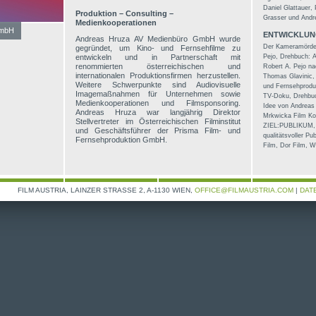
Daniel Glattauer,
Produktion – Consulting –
Grasser und Andre
Medienkooperationen
GmbH
ENTWICKLUN
Andreas Hruza AV Medienbüro GmbH wurde
Der Kameramörder 
gegründet, um Kino- und Fernsehfilme zu
entwickeln und in Partnerschaft mit
Pejo, Drehbuch: 
renommierten österreichischen und
Robert A. Pejo n
internationalen Produktionsfirmen herzustellen.
Thomas Glavinic,
Weitere Schwerpunkte sind Audiovisuelle
und Fernsehproduk
Imagemaßnahmen für Unternehmen sowie
TV-Doku, Drehbuc
Medienkooperationen und Filmsponsoring.
Idee von Andreas
Andreas Hruza war langjährig Direktor
Mrkwicka Film Ko
Stellvertreter im Österreichischen Filminstitut
ZIEL:PUBLIKUM, P
und Geschäftsführer der Prisma Film- und
qualitätsvoller P
Fernsehproduktion GmbH.
Film, Dor Film, 
FILM AUSTRIA, LAINZER STRASSE 2, A-1130 WIEN,
OFFICE@FILMAUSTRIA.COM
|
DAT