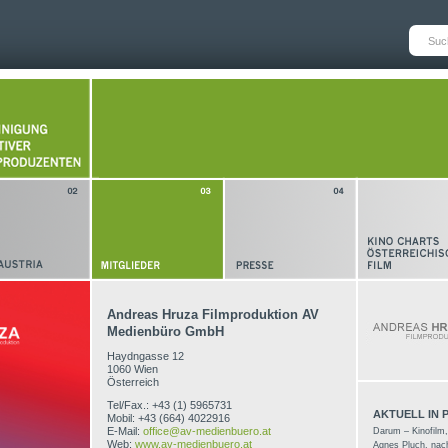
Andreas Hruza Filmproduktion AV
Medienbüro GmbH
Haydngasse 12
1060 Wien
Österreich
Tel/Fax.: +43 (1) 5965731
AKTUELL IN
Mobil: +43 (664) 4022916
E-Mail:
office@av-medienbuero.at
Darum – Kinofilm,
Web:
www.av-medienbuero.at
Agnes Pluch, na