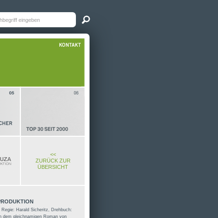
<<
ZURÜCK ZUR
ÜBERSICHT
 PRODUKTION
 Regie: Harald Sicheritz, Drehbuch:
ch dem gleichnamigen Roman von