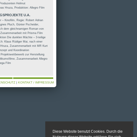
 Produzenten Helmut
as Hruza, Produktion: Allegro Film
GSPROJEKTE U.A.
– Kinofilm, Regie: Robert Adrian
Agnes Pluch, Günter Pscheider,
ach dem gleichnamigen Roman von
 Zusammenarbeit mit Prisma Film
tion Die dunklen Mächte – 3-teilige
h: Klaus Rüdiger Mai, nach einer
 Hruza, Zusammenarbeit mit MR Kurt
nzept und Koordination
rojektwettbewerb zur Herstellung
ublikumsfilme, Zusammenarbeit Allegro
Wega Film
ENSCHUTZ
|
KONTAKT / IMPRESSUM
Diese Website benutzt Cookies. Durch die
Nutzung dieser Website erklären Sie sich