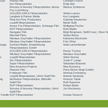
sses
Prisma Film
Christian Frosch
Dor Filmproduktion
Emily Atef
Novotny & Novotny Filmproduktion, Amour
Markus Schleinzer
Fou Luxemburg
GOLDEN GIRLS Filmproduktion
Stefan Lukacs
Langbein & Partner Media
Kurt Langbein
Pimp the Pony Productions
Gabriele Neudecker
coop99 filmproduktion
Martin Šulík
Amour Fou Filmproduktion, Schiwago Film
Wolfgang Fischer
KGP Filmproduktion
Ruth Mader
Navigator Film
Birgit Bergmann, Steffi Franz, Oliver 
Mischief Films
Stefan Bohun
Nikolaus Geyrhalter Filmproduktion
Katharina Mückstein
Nikolaus Geyrhalter Filmproduktion
Fritz Ofner
usaga
Gerhard Mader, Kreativlösung
Anita Lackenberger
Filmproduktions GmbH
GOLDEN GIRLS Filmproduktion
Ronny Trocker
Nikolaus Geyrhalter Filmproduktion
Nikolaus Geyrhalter
um
coop99 filmproduktion
Shirin Neshat
Dor Filmproduktion
Justin P. Lange
Super Filmproduktion
Sebastian Brauneis
Nina Kusturica Projects
Nina Kusturica
Plaesion Film
Petra Nickel, Birgit Gohlke
Freibeuter Film
Amichai Greenberg
coop99 filmproduktion, Ulrich Seidl Film
Antonin Swoboda
nig
Aichholzer Filmproduktion, Mitosfilm
Hüseyin Tabak
Soleil Film
Ruth Kaaserer
KGP Filmproduktion
Robert Bober
Novotny & Novotny Filmproduktion, Ulrich
Juri Rechinsky
Seidl Film
 Familie
KGP Filmproduktion
Gustav Deutsch