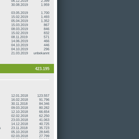
06.12.2019
2.399
30.08.2019
1.959
03.05.2019
1.700
15.02.2019
1.493
05.04.2019
1.352
15.03.2019
867
08.03.2019
846
15.02.2019
832
08.11.2019
571
14.06.2019
466
04.10.2019
446
04.10.2019
296
21.03.2019
unbekannt
423.195
12.01.2018
123.557
16.02.2018
91.796
30.11.2018
84.346
09.03.2018
80.282
12.10.2018
66.654
02.02.2018
62.250
23.03.2018
41.063
14.12.2018
40.725
s
23.11.2018
35.723
05.10.2018
28.645
02.03.2018
27.799