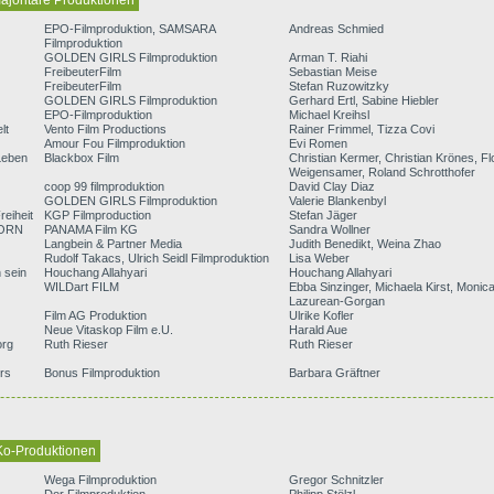
ajoritäre Produktionen
EPO-Filmproduktion, SAMSARA
Andreas Schmied
Filmproduktion
GOLDEN GIRLS Filmproduktion
Arman T. Riahi
FreibeuterFilm
Sebastian Meise
FreibeuterFilm
Stefan Ruzowitzky
GOLDEN GIRLS Filmproduktion
Gerhard Ertl, Sabine Hiebler
EPO-Filmproduktion
Michael Kreihsl
lt
Vento Film Productions
Rainer Frimmel, Tizza Covi
Amour Fou Filmproduktion
Evi Romen
Leben
Blackbox Film
Christian Kermer, Christian Krönes, Fl
Weigensamer, Roland Schrotthofer
coop 99 filmproduktion
David Clay Diaz
GOLDEN GIRLS Filmproduktion
Valerie Blankenbyl
reiheit
KGP Filmproduction
Stefan Jäger
BORN
PANAMA Film KG
Sandra Wollner
Langbein & Partner Media
Judith Benedikt, Weina Zhao
Rudolf Takacs, Ulrich Seidl Filmproduktion
Lisa Weber
 sein
Houchang Allahyari
Houchang Allahyari
WILDart FILM
Ebba Sinzinger, Michaela Kirst, Monic
Lazurean-Gorgan
Film AG Produktion
Ulrike Kofler
Neue Vitaskop Film e.U.
Harald Aue
org
Ruth Rieser
Ruth Rieser
rs
Bonus Filmproduktion
Barbara Gräftner
 Ko-Produktionen
Wega Filmproduktion
Gregor Schnitzler