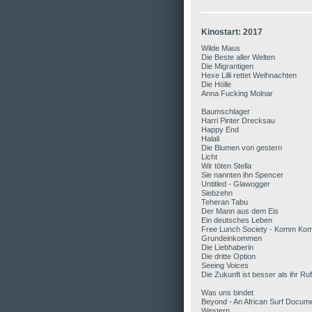
Kinostart: 2017
Wilde Maus
Die Beste aller Welten
Die Migrantigen
Hexe Lilli rettet Weihnachten
Die Hölle
Anna Fucking Molnar
Baumschlager
Harri Pinter Drecksau
Happy End
Halali
Die Blumen von gestern
Licht
Wir töten Stella
Sie nannten ihn Spencer
Untitled ‐ Glawogger
Siebzehn
Teheran Tabu
Der Mann aus dem Eis
Ein deutsches Leben
Free Lunch Society ‐ Komm Ko
Grundeinkommen
Die Liebhaberin
Die dritte Option
Seeing Voices
Die Zukunft ist besser als ihr Ruf
Was uns bindet
Beyond - An African Surf Docum
Western