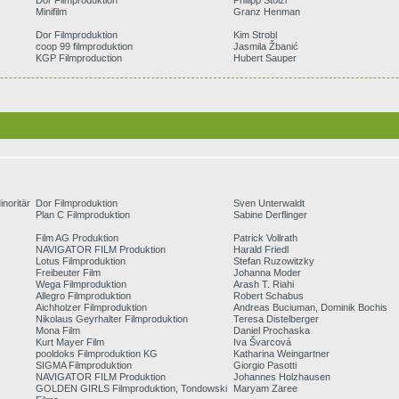
Dor Filmproduktion
Philipp Stölzl
Minifilm
Granz Henman
Dor Filmproduktion
Kim Strobl
coop 99 filmproduktion
Jasmila Žbanić
KGP Filmproduction
Hubert Sauper
noritär
Dor Filmproduktion
Sven Unterwaldt
Plan C Filmproduktion
Sabine Derflinger
Film AG Produktion
Patrick Vollrath
NAVIGATOR FILM Produktion
Harald Friedl
Lotus Filmproduktion
Stefan Ruzowitzky
Freibeuter Film
Johanna Moder
Wega Filmproduktion
Arash T. Riahi
Allegro Filmproduktion
Robert Schabus
Aichholzer Filmproduktion
Andreas Buciuman, Dominik Bochis
Nikolaus Geyrhalter Filmproduktion
Teresa Distelberger
Mona Film
Daniel Prochaska
Kurt Mayer Film
Iva Švarcová
pooldoks Filmproduktion KG
Katharina Weingartner
SIGMA Filmproduktion
Giorgio Pasotti
NAVIGATOR FILM Produktion
Johannes Holzhausen
GOLDEN GIRLS Filmproduktion, Tondowski
Maryam Zaree